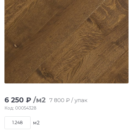
6 250 ₽
/м2
7 800 ₽ / упак
Код: 00054328
м2