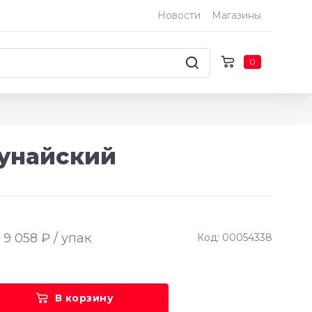
Новости
Магазины
0
Дунайский
9 058 ₽ / упак
Код: 00054338
В корзину