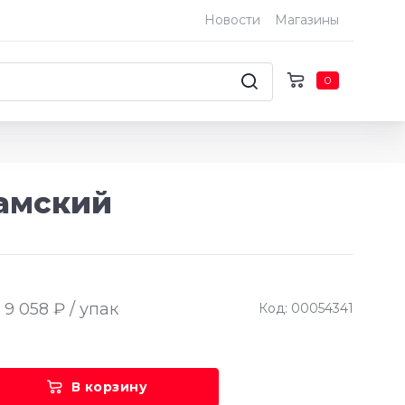
Новости
Магазины
0
Камский
9 058 ₽ / упак
Код: 00054341
В корзину