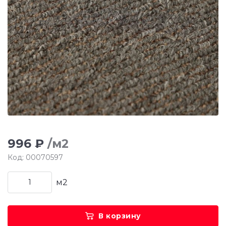
996 ₽
/м2
Код: 00070597
м2
В корзину