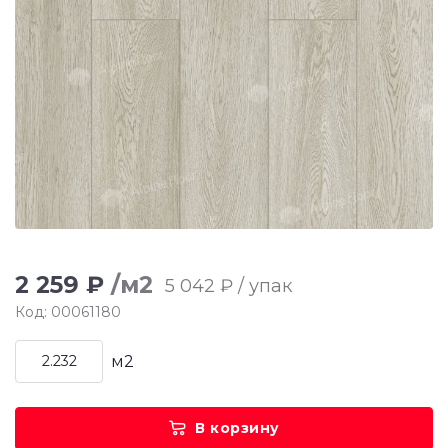
2 259 ₽
/м2
5 042 ₽ / упак
Код: 00061180
м2
В корзину