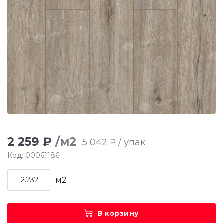
2 259 ₽
/м2
5 042 ₽ / упак
Код: 00061186
м2
В корзину