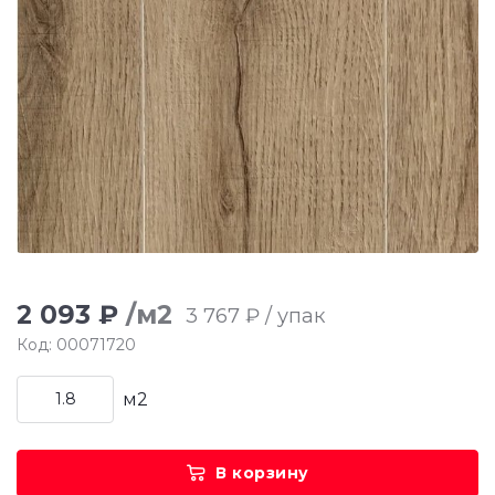
2 093 ₽
/м2
3 767 ₽ / упак
Код: 00071720
м2
В корзину