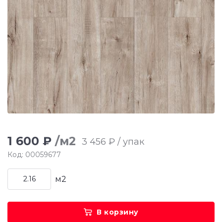
1 600 ₽
/м2
3 456 ₽ / упак
Код: 00059677
м2
В корзину