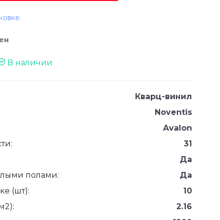
ковке.
ен
В наличии
Кварц-винил
Noventis
Avalon
ти:
31
Да
плыми полами:
Да
е (шт):
10
м2):
2.16