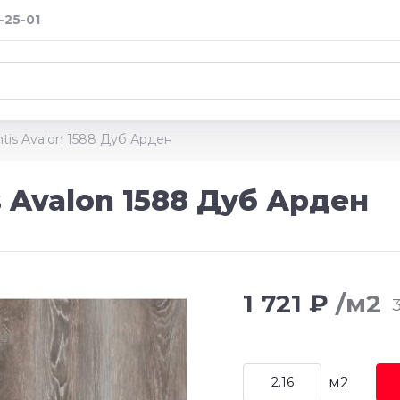
-25-01
tis Avalon 1588 Дуб Арден
 Avalon 1588 Дуб Арден
1 721 ₽
/м2
3
м2