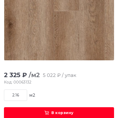
2 325 ₽
/м2
5 022 ₽ / упак
Код: 00063132
м2
В корзину