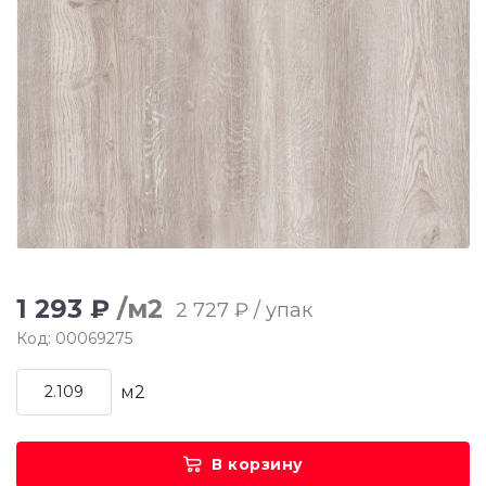
1 293 ₽
/м2
2 727 ₽ / упак
Код: 00069275
м2
В корзину