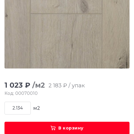
1 023 ₽
/м2
2 183 ₽ / упак
Код: 00070010
м2
В корзину